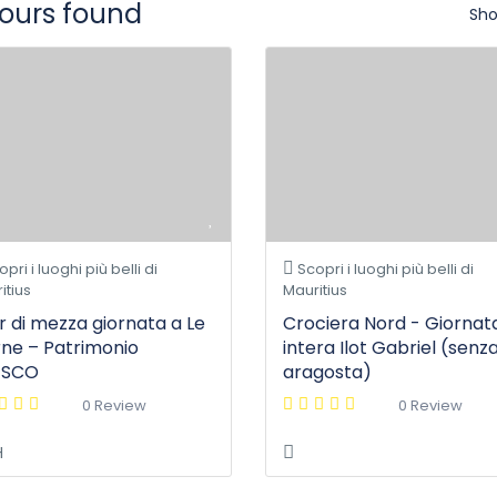
tours found
Sho
pri i luoghi più belli di
Scopri i luoghi più belli di
itius
Mauritius
r di mezza giornata a Le
Crociera Nord - Giornat
ne – Patrimonio
intera Ilot Gabriel (senz
ESCO
aragosta)
0 Review
0 Review
H