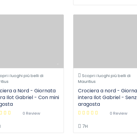
pri i luoghi più belli di
Scopri i luoghi più belli di
itius
Mauritius
ciera a Nord - Giornata
Crociera a nord - Giorn
ra Ilot Gabriel - Con mini
intera Ilot Gabriel - Sen
gosta
aragosta
0 Review
0 Review
H
7H