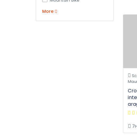
Mountain Bike
More
Sco
Maur
Cro
inte
ara
7