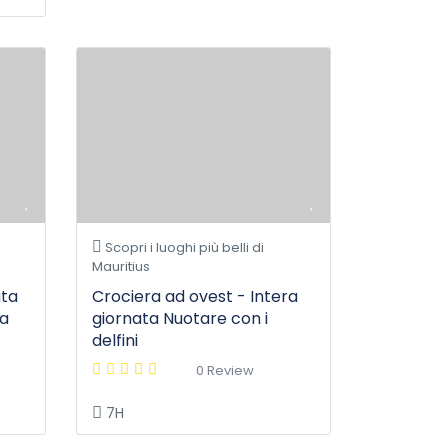
Scopri i luoghi più belli di
Mauritius
ata
Crociera ad ovest - Intera
za
giornata Nuotare con i
delfini
0 Review
7H