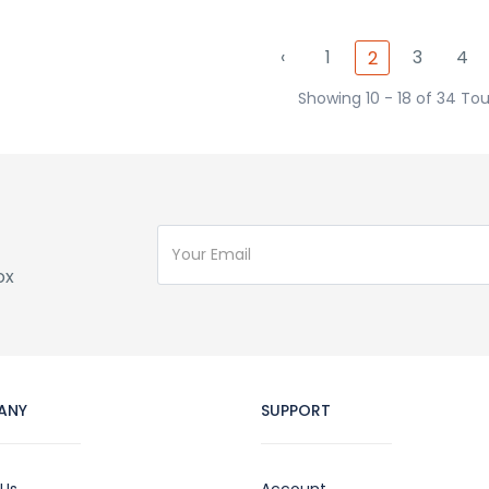
‹
1
3
4
2
Showing 10 - 18 of 34 Tou
ox
ANY
SUPPORT
 Us
Account