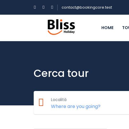
contact@bookingcore.test
HOME
TO
Cerca tour
Località