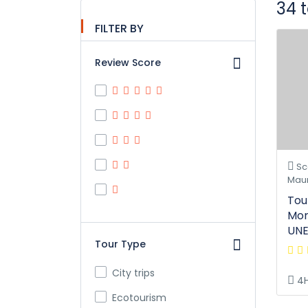
34 
FILTER BY
Review Score
Sco
Maur
Tou
Mor
UN
Tour Type
City trips
4
Ecotourism