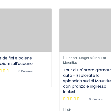
r delfini e balene –
Scopri i luoghi più belli di
Mauritius
zioni sull’oceano
Tour di un'intera giornata
0 Review
auto - Esplorate lo
splendido sud di Mauritiu
con pranzo e ingresso
inclusi
0 Review
4H